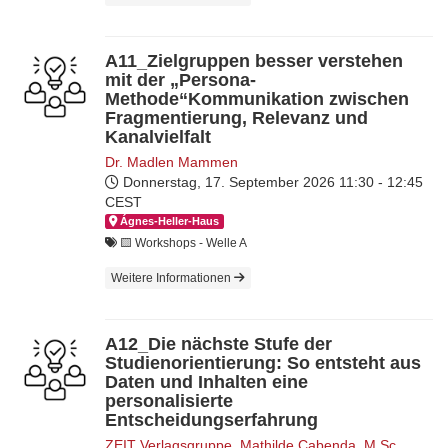
A11_Zielgruppen besser verstehen
mit der „Persona-
Methode“Kommunikation zwischen
Fragmentierung, Relevanz und
Kanalvielfalt
Dr. Madlen Mammen
Donnerstag, 17. September 2026
11:30 - 12:45
CEST
Ágnes-Hel­ler-Haus
🟨​ Workshops - Welle A
Weitere Informationen
A12_Die nächste Stufe der
Studienorientierung: So entsteht aus
Daten und Inhalten eine
personalisierte
Entscheidungserfahrung
ZE‎‎‏‏‎IT Verlagsgruppe
,
Mathilde Cabenda
,
M.Sc.