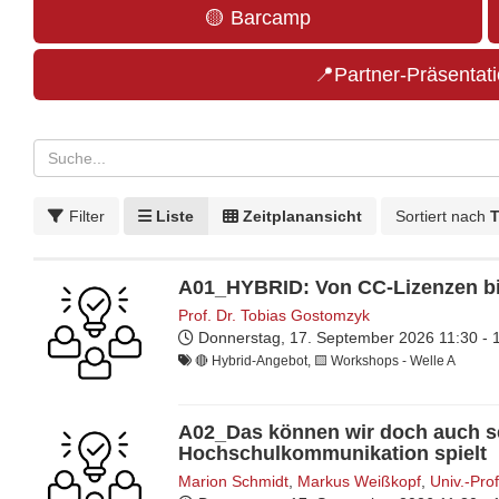
🟡 Barcamp
📍Partner-Präsentat
Filter
Liste
Zeitplanansicht
Sortiert nach
T
A01_HYBRID: Von CC-Lizenzen bi
Prof. Dr. Tobias Gostomzyk
Donnerstag, 17. September 2026
11:30 -
🔴 Hybrid-Angebot, 🟨​ Workshops - Welle A
A02_Das können wir doch auch se
Hochschulkommunikation spielt
Marion Schmidt
,
Markus Weißkopf
,
Univ.-Pro