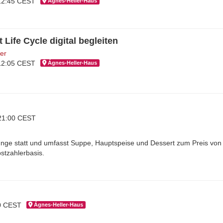
 12:45 CEST
Ágnes-Hel­ler-Haus
Life Cycle digital begleiten
ner
 12:05 CEST
Ágnes-Hel­ler-Haus
 21:00 CEST
unge statt und umfasst Suppe, Hauptspeise und Dessert zum Preis von
stzahlerbasis.
00 CEST
Ágnes-Hel­ler-Haus