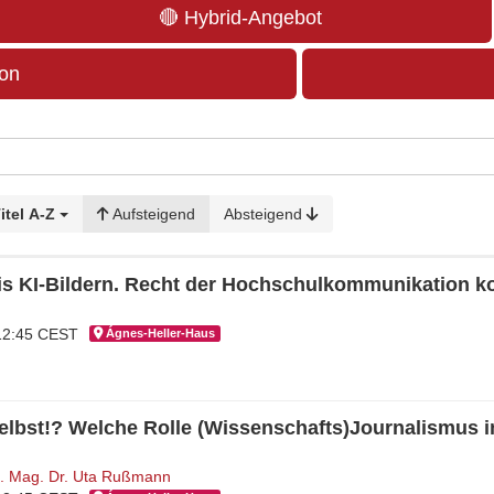
🔴 Hybrid-Angebot
ion
itel A-Z
Aufsteigend
Absteigend
s KI-Bildern. Recht der Hochschulkommunikation 
 12:45 CEST
Ágnes-Hel­ler-Haus
lbst!? Welche Rolle (Wissenschafts)Journalismus i
f. Mag. Dr. Uta Rußmann