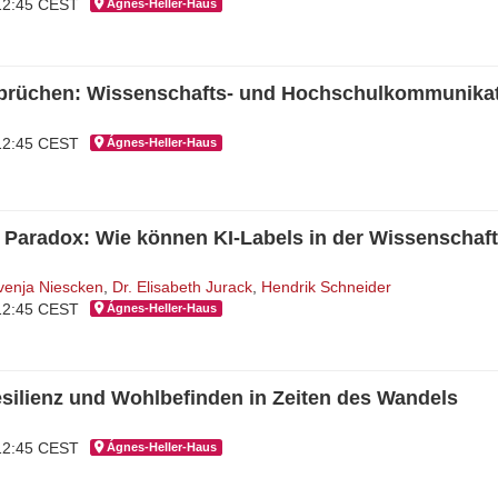
 12:45 CEST
Ágnes-Hel­ler-Haus
rüchen: Wissenschafts- und Hochschulkommunikati
 12:45 CEST
Ágnes-Hel­ler-Haus
d Paradox: Wie können KI-Labels in der Wissenscha
venja Niescken
,
Dr. Elisabeth Jurack
,
Hendrik Schneider
 12:45 CEST
Ágnes-Hel­ler-Haus
silienz und Wohlbefinden in Zeiten des Wandels
 12:45 CEST
Ágnes-Hel­ler-Haus