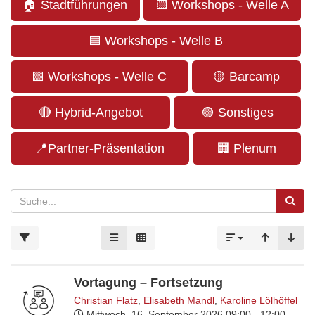
🏠 Stadtführungen
🟨​ Workshops - Welle A
🟦 Workshops - Welle B
🟩 Workshops - Welle C
🟡 Barcamp
🔴 Hybrid-Angebot
🟣 Sonstiges
📍Partner-Präsentation
🏢 Plenum
Vortagung – Fortsetzung
Christian Flatz
,
Elisabeth Mandl
,
Karoline Lölhöffel
Mittwoch, 16. September 2026
09:00 - 12:00