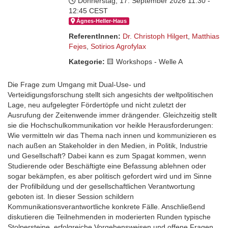
Donnerstag, 17. September 2026
11:30 -
12:45 CEST
Ágnes-Hel­ler-Haus
ReferentInnen:
Dr. Christoph Hilgert
,
Matthias
Fejes
,
Sotirios Agrofylax
Kategorie:
🟨​ Workshops - Welle A
Die Frage zum Umgang mit Dual-Use- und
Verteidigungsforschung stellt sich angesichts der weltpolitischen
Lage, neu aufgelegter Fördertöpfe und nicht zuletzt der
Ausrufung der Zeitenwende immer drängender. Gleichzeitig stellt
sie die Hochschulkommunikation vor heikle Herausforderungen:
Wie vermitteln wir das Thema nach innen und kommunizieren es
nach außen an Stakeholder in den Medien, in Politik, Industrie
und Gesellschaft? Dabei kann es zum Spagat kommen, wenn
Studierende oder Beschäftigte eine Befassung ablehnen oder
sogar bekämpfen, es aber politisch gefordert wird und im Sinne
der Profilbildung und der gesellschaftlichen Verantwortung
geboten ist. In dieser Session schildern
Kommunikationsverantwortliche konkrete Fälle. Anschließend
diskutieren die Teilnehmenden in moderierten Runden typische
Stolpersteine, erfolgreiche Vorgehensweisen und offene Fragen