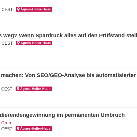
15 CEST
Ágnes-Hel­ler-Haus
s weg? Wenn Spardruck alles auf den Prüfstand stell
15 CEST
Ágnes-Hel­ler-Haus
 machen: Von SEO/GEO-Analyse bis automatisierte
5 CEST
Ágnes-Hel­ler-Haus
tudierendengewinnung im permanenten Umbruch
r Groh
5 CEST
Ágnes-Hel­ler-Haus