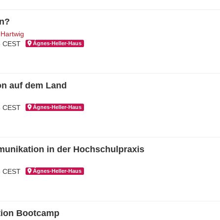
n?
Hartwig
15 CEST
Ágnes-Hel­ler-Haus
n auf dem Land
15 CEST
Ágnes-Hel­ler-Haus
unikation in der Hochschulpraxis
15 CEST
Ágnes-Hel­ler-Haus
tion Bootcamp