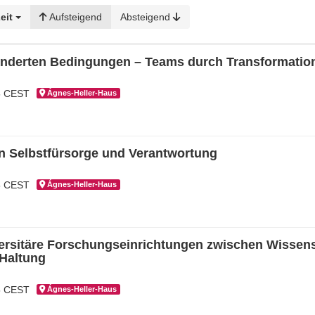
eit
Aufsteigend
Absteigend
nderten Bedingungen – Teams durch Transformation
15 CEST
Ágnes-Hel­ler-Haus
n Selbstfürsorge und Verantwortung
15 CEST
Ágnes-Hel­ler-Haus
sitäre Forschungseinrichtungen zwischen Wissensc
 Haltung
15 CEST
Ágnes-Hel­ler-Haus