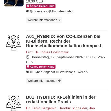
10:30 CEST
Ágnes-Hel­ler-Haus
🟣 Sonstiges, 🔴 Hybrid-Angebot
Weitere Informationen
A01_HYBRID: Von CC-Lizenzen bis
KI-Bildern. Recht der
Hochschulkommunikation kompakt
Prof. Dr. Tobias Gostomzyk
Donnerstag, 17. September 2026
11:30 - 12:45
CEST
Ágnes-Hel­ler-Haus
🔴 Hybrid-Angebot, 🟨​ Workshops - Welle A
Weitere Informationen
B01_HYBRID: KI-Leitlinien in der
redaktionellen Praxis
Dr. Fabio Bergamin
,
Hendrik Schneider
,
Jan