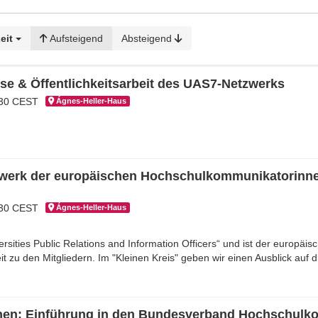
eit
Aufsteigend
Absteigend
sse & Öffentlichkeitsarbeit des UAS7-Netzwerks
:30 CEST
Ágnes-Hel­ler-Haus
tzwerk der europäischen Hochschulkommunikatorin
:30 CEST
Ágnes-Hel­ler-Haus
ersities Public Relations and Information Officers“ und ist der europ
it zu den Mitgliedern. Im "Kleinen Kreis" geben wir einen Ausblick auf
innen: Einführung in den Bundesverband Hochschul