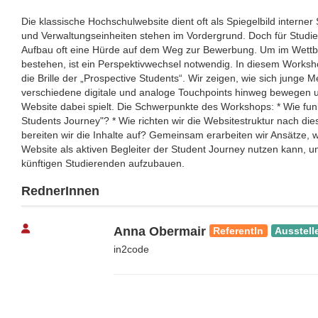
Die klassische Hochschulwebsite dient oft als Spiegelbild interner S
und Verwaltungseinheiten stehen im Vordergrund. Doch für Studieni
Aufbau oft eine Hürde auf dem Weg zur Bewerbung. Um im Wettb
bestehen, ist ein Perspektivwechsel notwendig. In diesem Worksho
die Brille der „Prospective Students“. Wir zeigen, wie sich junge
verschiedene digitale und analoge Touchpoints hinweg bewegen u
Website dabei spielt. Die Schwerpunkte des Workshops: * Wie funk
Students Journey"? * Wie richten wir die Websitestruktur nach di
bereiten wir die Inhalte auf? Gemeinsam erarbeiten wir Ansätze,
Website als aktiven Begleiter der Student Journey nutzen kann, 
künftigen Studierenden aufzubauen.
RednerInnen
Anna Obermair
ReferentIn
Ausstell
in2code