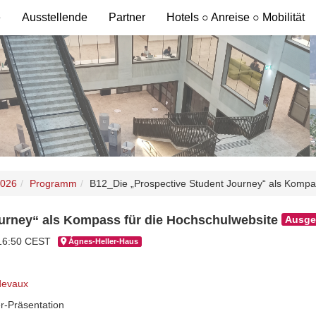
e
Ausstellende
Partner
Hotels ○ Anreise ○ Mobilität
2026
Programm
B12_Die „Prospective Student Journey“ als Kompa
urney“ als Kompass für die Hochschulwebsite
Ausge
 16:50 CEST
Ágnes-Hel­ler-Haus
idevaux
r-Präsentation