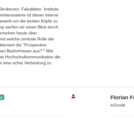
trukturen: Fakultäten, Institute
nteressierte ist dieser interne
ewerb um die besten Köpfe zu
p werfen wir einen Blick durch
 Menschen heute über
nd welche zentrale Rolle die
tioniert die "Prospective
esen Bedürfnissen aus? * Wie
 wie Hochschulkommunikation die
um eine echte Verbindung zu
Florian 
er
in2code