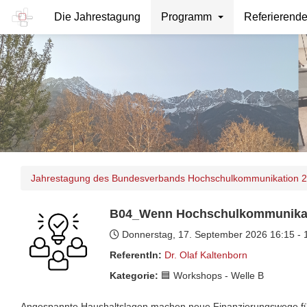
Die Jahrestagung
Programm
Referierend
Jahrestagung des Bundesverbands Hochschulkommunikation 
B04_Wenn Hochschulkommunikatio
Donnerstag, 17. September 2026
16:15 -
ReferentIn:
Dr. Olaf Kaltenborn
Kategorie:
🟦 Workshops - Welle B
Angespannte Haushaltslagen machen neue Finanzierungswege fü