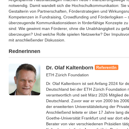
notwendig. Damit wandelt sich die Hochschulkommunikation: Sie 
Gestalterin von Partnerschaften, Förderstrategien und Wirkungsna
Kompetenzen in Fundraising, Crowdfunding und Förderlogiken – s
überzeugende Kommunikationsideen in förderfähige Konzepte zu 
sind: Wie gewinnt man Förderer, ohne die Unabhängigkeit zu gef
überzeugen? Und welche Rolle spielen Netzwerke? Der Impulsvortr
mit anschließender Diskussion.
RednerInnen
Dr. Olaf Kaltenborn
ReferentIn
ETH Zürich Foundation
Dr. Olaf Kaltenborn ist seit Anfang 2024 für d
Deutschland bei der ETH Zürich Foundation mi
verantwortlich und seit März 2026 Mitglied 
Deutschland. Zuvor war er von 2000 bis 2006
der erweiterten Universitätsleitung der Privat
Anschließend leitete er über 17 Jahre lang 
Goethe-Universität Frankfurt und war dort eb
Berater von vier verschiedenen Präsidien täti