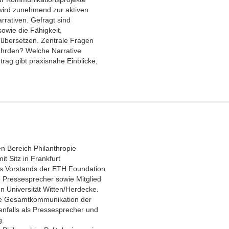
wird zunehmend zur aktiven
rrativen. Gefragt sind
owie die Fähigkeit,
übersetzen. Zentrale Fragen
ährden? Welche Narrative
ag gibt praxisnahe Einblicke,
en Bereich Philanthropie
t Sitz in Frankfurt
des Vorstands der ETH Foundation
 Pressesprecher sowie Mitglied
en Universität Witten/Herdecke.
die Gesamtkommunikation der
enfalls als Pressesprecher und
g.