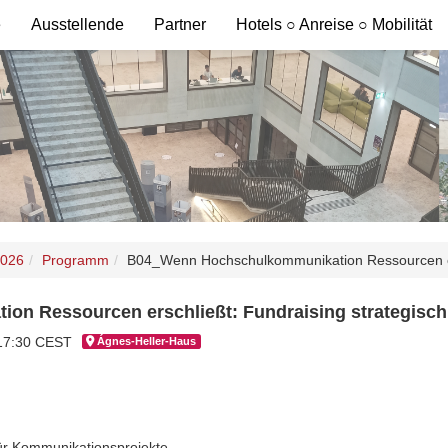
e
Ausstellende
Partner
Hotels ○ Anreise ○ Mobilität
2026
Programm
B04_Wenn Hochschulkommunikation Ressourcen ers
n Ressourcen erschließt: Fundraising strategisch
 17:30 CEST
Ágnes-Hel­ler-Haus
r Kommunikationsprojekte