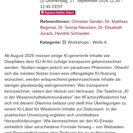
Donnerstag, 17. September 2026
11:30 -
12:45 CEST
Ágnes-Hel­ler-Haus
ReferentInnen:
Christian Sander
,
Dr. Matthias
Begenat
,
Dr. Svenja Niescken
,
Dr. Elisabeth
Jurack
,
Hendrik Schneider
Kategorie:
🟨​ Workshops - Welle A
Ab August 2026 müssen einige KI-generierte Inhalte wie
Deepfakes dem EU AI Act zufolge transparent gekennzeichnet
werden. Studien zeigen jedoch ein paradoxes Phänomen: Obwohl
sich die meisten Nutzer:innen eine offengelegte KI-Nutzung
wünschen, werden entsprechend gekennzeichnete Inhalte als
weniger glaubwürdig wahrgenommen. Wer transparent
kennzeichnet, riskiert den Verlust von Vertrauen. Die Taskforce „KI
in der Wissenschaftskommunikation" der #FactoryWisskomm hat
sich mit diesem Dilemma befasst und stellt ihre Überlegungen zu
einem KI-Label für Wisskomm-Inhalte zur Diskussion. In der
praktischen Umsetzung ergeben sich unmittelbare
Herausforderungen: Wie kennzeichnen wir den KI-Einsatz
einheitlich über verschiedene Formate hinweg – von Webseiten
und Pressemitteilungen über Podcasts bis zu multimodalen