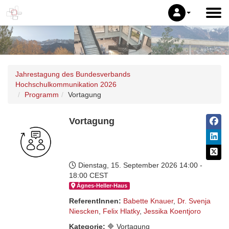
Jahrestagung des Bundesverbands
Hochschulkommunikation 2026
Programm
Vortagung
Vortagung
Dienstag, 15. September 2026
14:00 -
18:00 CEST
Ágnes-Hel­ler-Haus
ReferentInnen:
Babette Knauer
,
Dr. Svenja
Niescken
,
Felix Hlatky
,
Jessika Koentjoro
Kategorie:
🔷 Vortagung