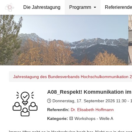
Die Jahrestagung
Programm
Referierend
Jahrestagung des Bundesverbands Hochschulkommunikation 
A08_Respekt! Kommunikation i
Donnerstag, 17. September 2026
11:30 -
ReferentIn:
Dr. Elisabeth Hoffmann
Kategorie:
🟨​ Workshops - Welle A
Immer öfter geht es in Hochschulen hoch her. Nicht nur in den so