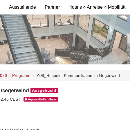
e
Ausstellende
Partner
Hotels ○ Anreise ○ Mobilität
2026
Programm
A08_Respekt! Kommunikation im Gegenwind
m Gegenwind
Ausgebucht
 12:45 CEST
Ágnes-Hel­ler-Haus
zialen Medien, auch in