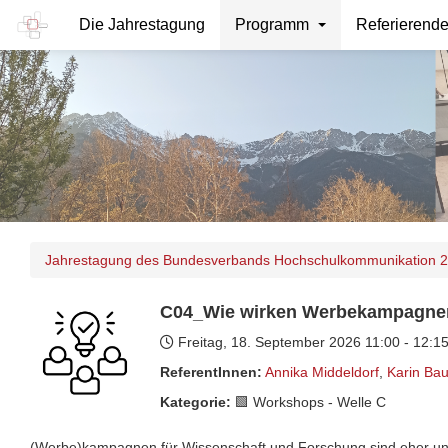
Die Jahrestagung
Programm
Referierend
Jahrestagung des Bundesverbands Hochschulkommunikation 
C04_Wie wirken Werbekampagne
Freitag, 18. September 2026
11:00 - 12:
ReferentInnen:
Annika Middeldorf
,
Karin Ba
Kategorie:
🟩 Workshops - Welle C
(Werbe)kampagnen für Wissenschaft und Forschung sind eher unü