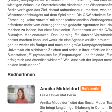
wichtigen Anlass: die Österreichische Akademie der Wissenschafte
Berlin verfolgten das Ziel, darauf aufmerksam zu machen, was b
Wissenschaftsbudgets auf dem Spiel steht. Die ÖAW arbeitete fü
Forschung, keine Antwort“ mit einer professionellen Werbeagen
erforderte mehr vom Auftraggeber als gedacht: Agenturen brauche
machen zu lassen, hat nicht funktioniert. Stattdessen war die ÖAW
Bildsujets, Medienauswahl. Das Learning: Ein klareres Verständni
besser machen kann und wofür sie eine Agentur wirklich braucht. B
gab es weder ein Budget und noch eine große Kampagnenplanung:
Universität ein sichtbares Zeichen und strich in ihrer offiziellen
Buchstaben „E“ (symbolisch für „Einsparungen“ und fehlende „Eu
erfolgreich und öffentlich wirksam? Wie lässt sich der Impact mes
beiden Institutionen?
RednerInnen
Annika Middeldorf
ReferentIn
Freie Universität Berlin
Annika Middeldorf leitet das Social-Media-Tea
Sie bringt langjährige Erfahrung in Content-Er