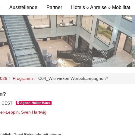
e
Ausstellende
Partner
Hotels ○ Anreise ○ Mobilität
2026
Programm
C04_Wie wirken Werbekampagnen?
n?
15 CEST
Ágnes-Hel­ler-Haus
uer-Leppin
,
Sven Hartwig
blich. Zwei Beispiele mit einem