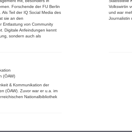
agement mit, besonders in
Stabsstelle 
hemen. Forschende der FU Berlin
Volkswirtin 
. Als Teil der IQ Social Media des
und war meh
t sie an den
Journalistin
r Entlastung von Community
. Digitale Anfeindungen kennt
rung, sondern auch als
kation
en (ÖAW)
ichkeit & Kommunikation der
en (ÖAW). Zuvor war er u.a. im
reichischen Nationalbibliothek