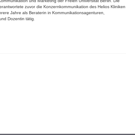
Kommunikation und Marketing der Freien Universität Berlin. Die
verantwortete zuvor die Konzernkommunikation des Helios Kliniken
rere Jahre als Beraterin in Kommunikationsagenturen,
 und Dozentin tätig.